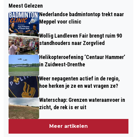
KINDERACTIVITEIT: OP ZOEK NAAR
Meest Gelezen
DIEVER MAAKT ZICH OP VOOR 31E
DE DIERTJES IN DE REEST
Nederlandse badmintontop trekt naar
DRENTS-FRIESE WOLD
Meppel voor clinic
WANDELVIERDAAGSE
Wollig Landleven Fair brengt ruim 90
standhouders naar Zorgvlied
Helikopteroefening ‘Centaur Hammer’
in Zuidwest-Drenthe
Weer nepagenten actief in de regio,
hoe herken je ze en wat vragen ze?
Waterschap: Grenzen wateraanvoer in
zicht, de rek is er uit
Meer artikelen