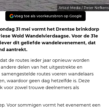
Artizzl Media / Peter Nefkens
Voeg toe als voorkeursbron op Google
zondag 31 mei vormt het Drentse brinkdorp
riese Wold Wandelvierdaagse. Voor de 31e
Diever dit geliefde wandelevenement, dat
nd aantrekt.
dat de routes ieder jaar opnieuw worden
 andere delen van het uitgestrekte en
ig samengestelde routes voeren wandelaars
en, waardoor geen dag hetzelfde is. Deze
k voor zowel trouwe deelnemers als
oep. Voor sommigen vormt het evenement een