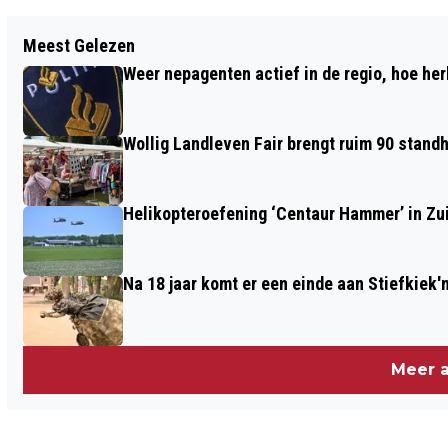
Vorig artikel
Meest Gelezen
ENECO TOUR IN DRENTHE: NU OOK MET
Weer nepagenten actief in de regio, hoe her
VROUWENKOERS
Wollig Landleven Fair brengt ruim 90 stand
Helikopteroefening ‘Centaur Hammer’ in Zu
Na 18 jaar komt er een einde aan Stiefkiek'
Meer a