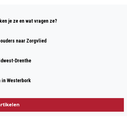
Volgend artikel
‘AMSTEL LIVE IN DE KROEG’ IN RUINER
ken je ze en wat vragen ze?
CAFÉ BRINKZICHT
houders naar Zorgvlied
idwest-Drenthe
n in Westerbork
rtikelen