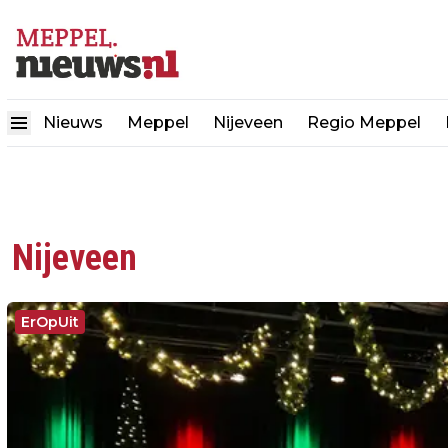
Nieuws
Meppel
Nijeveen
Regio Meppel
Nijeveen
ErOpUit