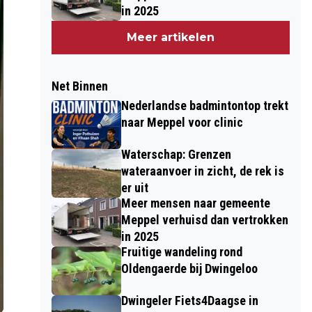
in 2025
Meer artikelen
Net Binnen
Nederlandse badmintontop trekt
naar Meppel voor clinic
Waterschap: Grenzen
wateraanvoer in zicht, de rek is
er uit
Meer mensen naar gemeente
Meppel verhuisd dan vertrokken
in 2025
Fruitige wandeling rond
Oldengaerde bij Dwingeloo
Dwingeler Fiets4Daagse in