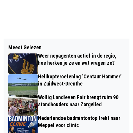
Vorig artikel
Volgend artikel
BOERENDROKTE BIJ DE
Meest Gelezen
ECHOS HOME HAVELTE FIETS
KARSTENHOEVE MET ‘EEN KLAP VAN
Weer nepagenten actief in de regio,
DRIEDAAGSE
DE MEULE’
hoe herken je ze en wat vragen ze?
Helikopteroefening ‘Centaur Hammer’
in Zuidwest-Drenthe
Wollig Landleven Fair brengt ruim 90
standhouders naar Zorgvlied
Nederlandse badmintontop trekt naar
Meppel voor clinic