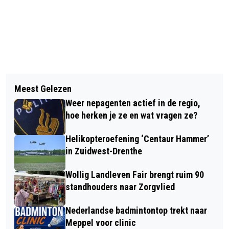
Vorig artikel
Volgend artikel
AFWISSELEND PROGRAMMA THE BIG
Meest Gelezen
OFFICIËLE TT BIER KEERT TERUG
B’S IN DE PLATAAN
Weer nepagenten actief in de regio,
INCLUSIEF ALCOHOLARME VARIANT
hoe herken je ze en wat vragen ze?
Helikopteroefening ‘Centaur Hammer’
in Zuidwest-Drenthe
Wollig Landleven Fair brengt ruim 90
standhouders naar Zorgvlied
Nederlandse badmintontop trekt naar
Meppel voor clinic