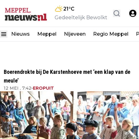
21
°C
Gedeeltelijk Bewolkt
Nieuws
Meppel
Nijeveen
Regio Meppel
P
Boerendrokte bij De Karstenhoeve met ‘een klap van de
meule’
12 MEI , 7:42
•
EROPUIT