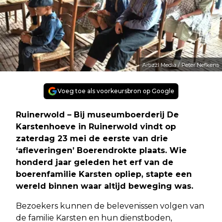
Artizzl Media / Peter Nefkens
Voeg toe als voorkeursbron op Google
Ruinerwold – Bij museumboerderij De
Karstenhoeve in Ruinerwold vindt op
zaterdag 23 mei de eerste van drie
‘afleveringen’ Boerendrokte plaats. Wie
honderd jaar geleden het erf van de
boerenfamilie Karsten opliep, stapte een
wereld binnen waar altijd beweging was.
Bezoekers kunnen de belevenissen volgen van
de familie Karsten en hun dienstboden,