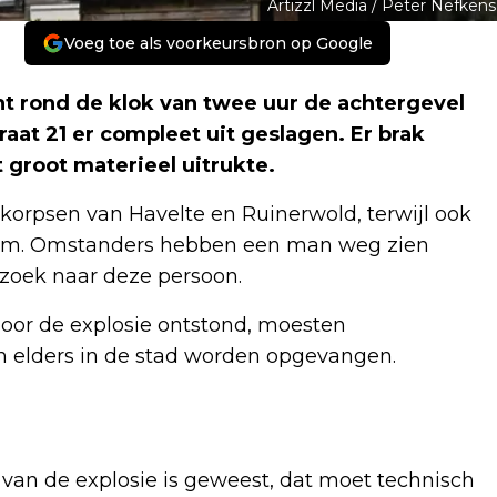
Artizzl Media / Peter Nefkens
Voeg toe als voorkeursbron op Google
ht rond de klok van twee uur de achtergevel
aat 21 er compleet uit geslagen. Er brak
groot materieel uitrukte.
orpsen van Havelte en Ruinerwold, terwijl ook
wam. Omstanders hebben een man weg zien
 zoek naar deze persoon.
door de explosie ontstond, moesten
elders in de stad worden opgevangen.
 van de explosie is geweest, dat moet technisch