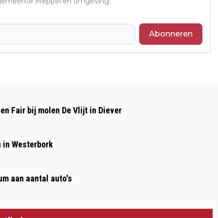
de gemeente Meppel en omgeving.
Abonneren
Volgend artikel
GOEDEREN VOOR DRUGSLAB GEVONDEN
 Fair bij molen De Vlijt in Diever
IN VERWOESTE MEPPELER WONING,
BEWONER AANGEHOUDEN
n in Westerbork
um aan aantal auto's