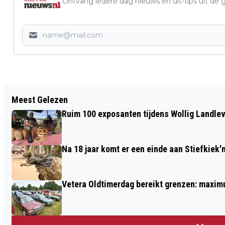
Ontvang iedere dag nieuws en uit-tips uit 
Vorig artikel
Meest Gelezen
AAN HET WERK TIJDENS DE NATIONALE
Ruim 100 exposanten tijdens Wollig Landleven
NATUURWERKDAGEN
Na 18 jaar komt er een einde aan Stiefkiek'
Vetera Oldtimerdag bereikt grenzen: maxim