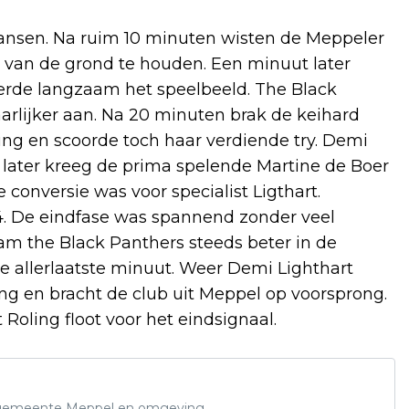
kansen. Na ruim 10 minuten wisten de Meppeler
 van de grond te houden. Een minuut later
erde langzaam het speelbeeld. The Black
aarlijker aan. Na 20 minuten brak de keihard
g en scoorde toch haar verdiende try. Demi
n later kreeg de prima spelende Martine de Boer
e conversie was voor specialist Ligthart.
24. De eindfase was spannend zonder veel
m the Black Panthers steeds beter in de
e allerlaatste minuut. Weer Demi Lighthart
ng en bracht de club uit Meppel op voorsprong.
Roling floot voor het eindsignaal.
de gemeente Meppel en omgeving.