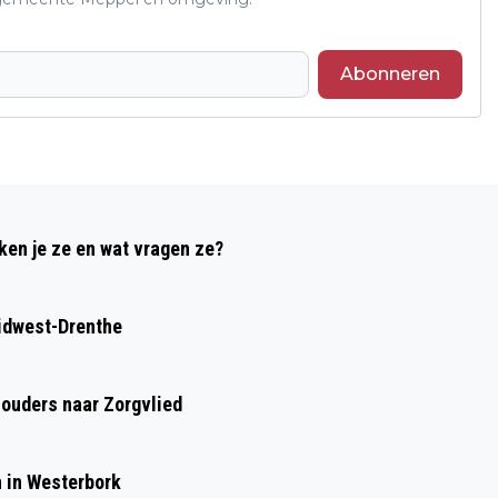
Abonneren
Volgend artikel
SPORTIEVE EN GEZELLIGE OCHTEND
ken je ze en wat vragen ze?
VOOR 40-PLUSSERS OP 3 MEI
idwest-Drenthe
houders naar Zorgvlied
n in Westerbork