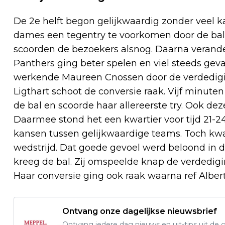
De 2e helft begon gelijkwaardig zonder veel 
dames een tegentry te voorkomen door de bal
scoorden de bezoekers alsnog. Daarna verand
Panthers ging beter spelen en viel steeds gev
werkende Maureen Cnossen door de verdedigin
Ligthart schoot de conversie raak. Vijf minute
de bal en scoorde haar allereerste try. Ook dez
Daarmee stond het een kwartier voor tijd 21-
kansen tussen gelijkwaardige teams. Toch kwa
wedstrijd. Dat goede gevoel werd beloond in d
kreeg de bal. Zij omspeelde knap de verdedigi
Haar conversie ging ook raak waarna ref Albert 
Ontvang onze dagelijkse nieuwsbrief
Ontvang iedere dag nieuws en uit-tips uit 