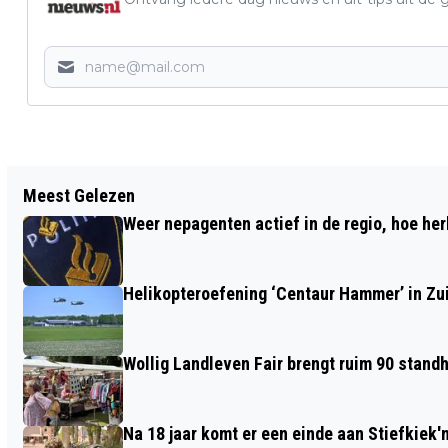
Vorig artikel
Meest Gelezen
WORKSHOP KUSSEN VILTEN BIJ DE
Weer nepagenten actief in de regio, hoe her
SCHAAPSKOOI ACHTER ’T ZAAND
Helikopteroefening ‘Centaur Hammer’ in Zu
Wollig Landleven Fair brengt ruim 90 stand
Na 18 jaar komt er een einde aan Stiefkiek'