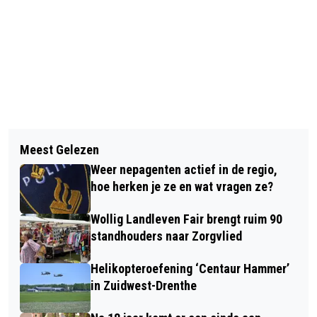
Vorig artikel
Volgend artikel
EEN DAGJE EROP UIT IN NOORD-
Meest Gelezen
NINA HOUTZAGER UIT ROUVEEN
NEDERLAND: DIT BEN JE KWIJT
Weer nepagenten actief in de regio,
HOUDT DE ORANJE EER HOOG
hoe herken je ze en wat vragen ze?
Wollig Landleven Fair brengt ruim 90
standhouders naar Zorgvlied
Helikopteroefening ‘Centaur Hammer’
in Zuidwest-Drenthe