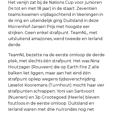
Het venijn zat bij de Nations Cup voor junioren
(14 tot en met 18 jaar) in de staart. Zeventien
teams kwamen vrijdagochtend in Veeningen in
de ring en uiteindelijk ging Duitsland in deze
Morrenhof-Jansen Prijs met hoogste eer
strijken. Geen enkel strafpunt. TeamNL, met
uitsluitend amazones, werd tweede en Ierland
derde.
TeamNL bezette na de eerste omloop de derde
plek, met slechts één strafpunt. Het was Nina
Houtzager (Rouveen) die op Earth Fire Z alle
balken liet liggen, maar aan het eind één
strafpunt opliep wegens tijdsoverschrijding.
Lieselot Kooremans (Turnhout) mocht haar vier
strafpunten schrappen. Yoni van Santvoort
(Nuenen) en Jip Grootegoed (Heerle) bleven
foutloos in de eerste omloop. Duitsland en
Ierland waren met drie nulrondes nog net