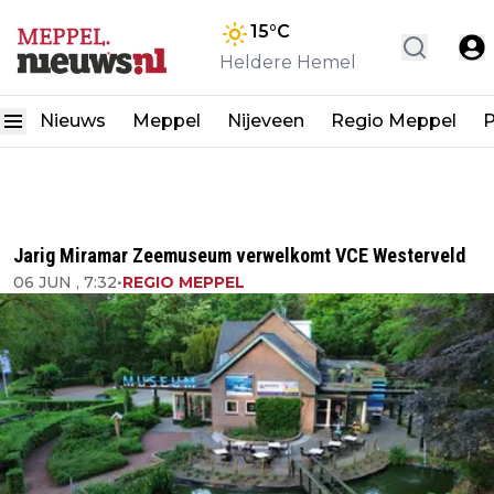
15
°C
Heldere Hemel
Nieuws
Meppel
Nijeveen
Regio Meppel
P
Jarig Miramar Zeemuseum verwelkomt VCE Westerveld
06 JUN , 7:32
•
REGIO MEPPEL