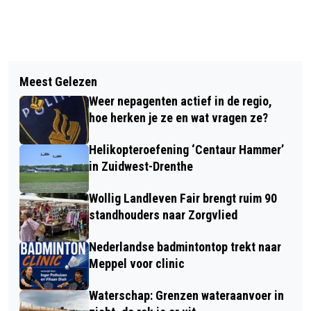
Vorig artikel
Volgend artikel
HAALBAARHEIDSONDERZOEK MFC
Meest Gelezen
MOOIE OPBRENGST VOOR
NIJEVEEN VAN START MET
Weer nepagenten actief in de regio,
THOMASHUIS RUINERWOLD NA
ONDERZOEK NAAR BASISSCHOLEN
hoe herken je ze en wat vragen ze?
STOOFPERENFEEST
Helikopteroefening ‘Centaur Hammer’
in Zuidwest-Drenthe
Wollig Landleven Fair brengt ruim 90
standhouders naar Zorgvlied
Nederlandse badmintontop trekt naar
Meppel voor clinic
Waterschap: Grenzen wateraanvoer in