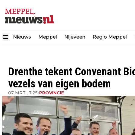
Nieuws
Meppel
Nijeveen
Regio Meppel
Drenthe tekent Convenant B
vezels van eigen bodem
07 MRT , 7:25
•
PROVINCIE