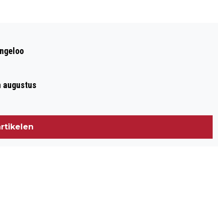
Volgend artikel
GEBIEDSONTWIKKELING RUINEN-
ingeloo
DWINGELDERVELD FEESTELIJK
AFGEROND
n augustus
rtikelen