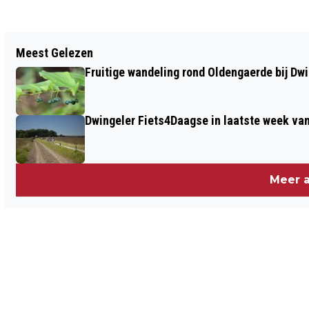
Vorig artikel
Meest Gelezen
FEESTELIJKE OPENING PASSIE FOR ART
Fruitige wandeling rond Oldengaerde bij Dw
& DESIGN MET WILLEM VOS
Dwingeler Fiets4Daagse in laatste week va
Meer a