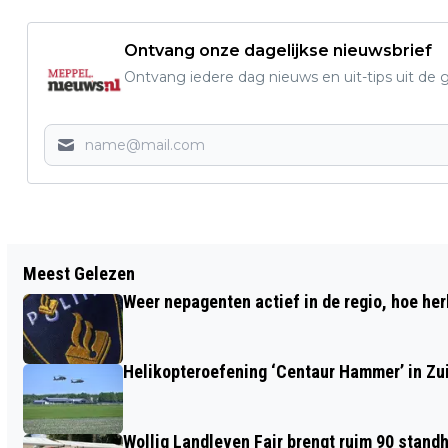
Ontvang onze dagelijkse nieuwsbrief
Ontvang iedere dag nieuws en uit-tips uit 
Vorig artikel
Meest Gelezen
MUZIEK ROND DE BALTISCHE ZEE UIT DE
Weer nepagenten actief in de regio, hoe her
19E EN 20E EEUW IN KERK
BLIJDENSTEIN
Helikopteroefening ‘Centaur Hammer’ in Zu
Wollig Landleven Fair brengt ruim 90 stand