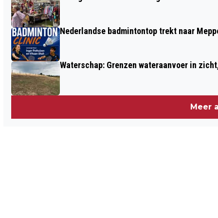
Nederlandse badmintontop trekt naar Meppe
Waterschap: Grenzen wateraanvoer in zicht, 
Meer a