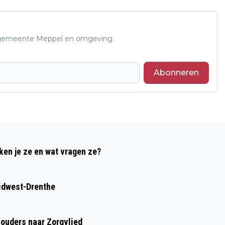
de gemeente Meppel en omgeving.
Abonneren
Volgend artikel
TESS KIST ALS EERSTE
ken je ze en wat vragen ze?
KINDERBURGEMEESTER VAN MEPPEL
GEKOZEN
idwest-Drenthe
houders naar Zorgvlied