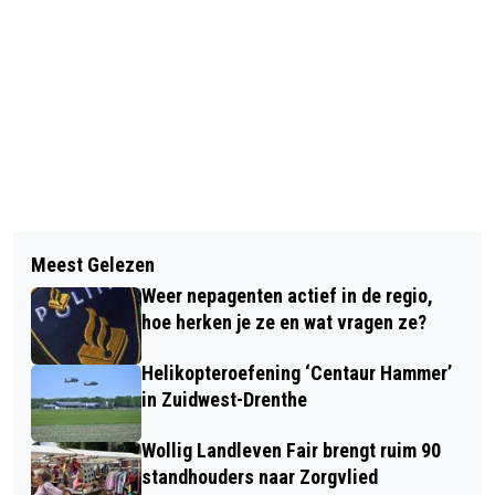
Vorig artikel
Volgend artikel
WORKSHOP ‘FIETS SLIM’ IN MEPPEL
Meest Gelezen
KINDERACTIVITEIT: OP ZOEK NAAR
Weer nepagenten actief in de regio,
DE DIERTJES IN DE REEST
hoe herken je ze en wat vragen ze?
Helikopteroefening ‘Centaur Hammer’
in Zuidwest-Drenthe
Wollig Landleven Fair brengt ruim 90
standhouders naar Zorgvlied