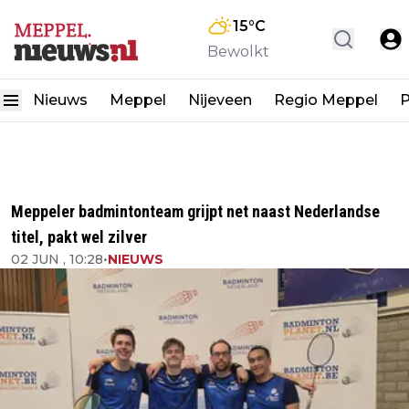
15
°C
Bewolkt
Nieuws
Meppel
Nijeveen
Regio Meppel
P
Meppeler badmintonteam grijpt net naast Nederlandse
titel, pakt wel zilver
02 JUN , 10:28
•
NIEUWS