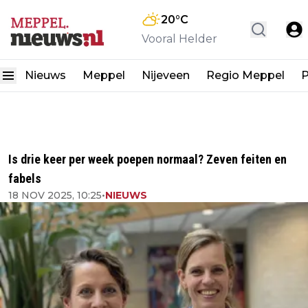
20
°C
Vooral Helder
Nieuws
Meppel
Nijeveen
Regio Meppel
P
Is drie keer per week poepen normaal? Zeven feiten en
fabels
18 NOV 2025, 10:25
•
NIEUWS