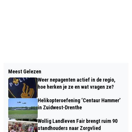
Vorig artikel
Volgend artikel
LEZING ‘CAMERA LOOPT: 30 JAAR
Meest Gelezen
CAMERATOEZICHT EN WEEGUNIT IN
OORLOGSVERSLAGGEVING’ DOOR
Weer nepagenten actief in de regio,
VUILNISWAGENS IN MEPPEL
JAAP VAN DEURZEN
hoe herken je ze en wat vragen ze?
Helikopteroefening ‘Centaur Hammer’
in Zuidwest-Drenthe
Wollig Landleven Fair brengt ruim 90
standhouders naar Zorgvlied