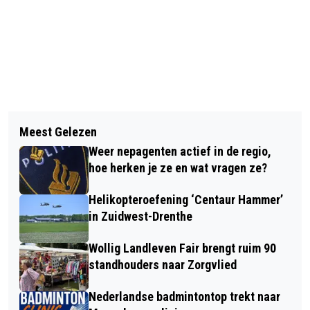
Vorig artikel
Volgend artikel
MEER RUIMTE VOOR KNOFLOOKPAD
Meest Gelezen
ORANJEBORG HAVELTE IN ACTIE
EN KLEINE SCHORSENEER IN
Weer nepagenten actief in de regio,
VOOR TOUR DU ALS: SAMEN DE MONT
SCHAANGEDENNEN
hoe herken je ze en wat vragen ze?
VENTOUX OP
Helikopteroefening ‘Centaur Hammer’
in Zuidwest-Drenthe
Wollig Landleven Fair brengt ruim 90
standhouders naar Zorgvlied
Nederlandse badmintontop trekt naar