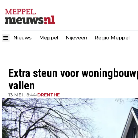
Nieuws
Meppel
Nijeveen
Regio Meppel
Extra steun voor woningbouwpr
vallen
13 MEI , 8:44
•
DRENTHE