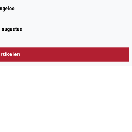
WORKSHOP ‘FIETS SLIM’ IN MEPPEL
ingeloo
n augustus
rtikelen