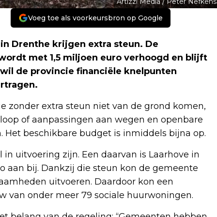
Artizzl Media / Peter Nefkens
Voeg toe als voorkeursbron op Google
n Drenthe krijgen extra steun. De
ordt met 1,5 miljoen euro verhoogd en blijft
wil de provincie financiële knelpunten
rtragen.
ie zonder extra steun niet van de grond komen,
 sloop of aanpassingen aan wegen en openbare
 Het beschikbare budget is inmiddels bijna op.
l in uitvoering zijn. Een daarvan is Laarhove in
ro aan bij. Dankzij die steun kon de gemeente
zaamheden uitvoeren. Daardoor kon een
uw van onder meer 79 sociale huurwoningen.
t belang van de regeling: “Gemeenten hebben