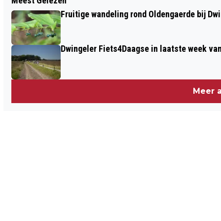
Meest Gelezen
PROVINCIE DRENTHE HELPT MKB-
Fruitige wandeling rond Oldengaerde bij Dw
ONDERNEMERS DIGITALISEREN VIA EDIH
NN
Dwingeler Fiets4Daagse in laatste week va
Meer a