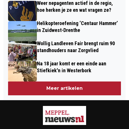
ZOEKEN TOEVLUCHT TOT DRENTHE
Weer nepagenten actief in de regio,
NIEUWE DIRECTEUR
hoe herken je ze en wat vragen ze?
Helikopteroefening ‘Centaur Hammer’
in Zuidwest-Drenthe
Wollig Landleven Fair brengt ruim 90
standhouders naar Zorgvlied
Na 18 jaar komt er een einde aan
Stiefkiek'n in Westerbork
Meer artikelen