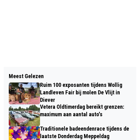
Vorig artikel
Volgend artikel
MOORE MKW MEPPEL SPONSOR
Meest Gelezen
JUBILEUM HIGHLANDGAMES WORDT
STEDELIJK MUSEUM MEPPEL
Ruim 100 exposanten tijdens Wollig
GEVIERD MET SCHOTSE
Landleven Fair bij molen De Vlijt in
HOOGLANDERS, BÖKKERS ÉN
Diever
Vetera Oldtimerdag bereikt grenzen:
HEINOOS
maximum aan aantal auto's
Traditionele badeendenrace tijdens de
laatste Donderdag Meppeldag