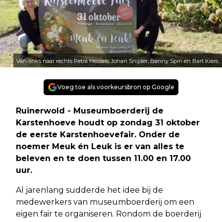
Van links naar rechts Petra Hessels, Johan Snijder, Benny Spin en Bart Kiers.
Voeg toe als voorkeursbron op Google
Ruinerwold - Museumboerderij de
Karstenhoeve houdt op zondag 31 oktober
de eerste Karstenhoevefair. Onder de
noemer Meuk én Leuk is er van alles te
beleven en te doen tussen 11.00 en 17.00
uur.
Al jarenlang sudderde het idee bij de
medewerkers van museumboerderij om een
eigen fair te organiseren. Rondom de boerderij