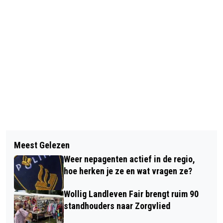
Vorig artikel
Volgend artikel
URGENDA ONTMOET NOORDELIJK
Meest Gelezen
INTERACTIEVE LEZING VAN TINEKE
INNOVATIELAB CIRCULAIRE
Weer nepagenten actief in de regio,
BLOMMENDAAL IN 'T HUIS AAN HET
ECONOMIE IN MEPPEL
hoe herken je ze en wat vragen ze?
ZUIDEINDE
Wollig Landleven Fair brengt ruim 90
standhouders naar Zorgvlied