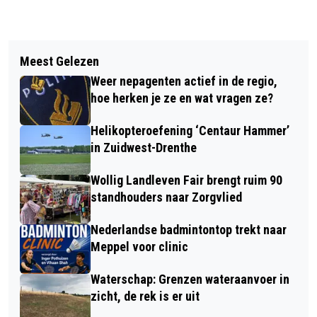
Vorig artikel
Volgend artikel
MAANDAG 1 JUNI ONTVANGEN
Meest Gelezen
DRENTS LANDSCHAP GRAVELTOCHT
DRENTEN HET NL-ALERT
Weer nepagenten actief in de regio,
VANUIT RUINEN IS NIEUW OP DE
TESTBERICHT
hoe herken je ze en wat vragen ze?
KALENDER
Helikopteroefening ‘Centaur Hammer’
in Zuidwest-Drenthe
Wollig Landleven Fair brengt ruim 90
standhouders naar Zorgvlied
Nederlandse badmintontop trekt naar
Meppel voor clinic
Waterschap: Grenzen wateraanvoer in
zicht, de rek is er uit